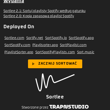
Wydania
Sortlee 2.1: Sortuj playlisty Spotify według gatunku
Sortlee 2.0: Kopia zapasowa playlist Spotify
Deployed On
Sortlee.com
Sortify.net
SortSpotify.io
SortSpotify.app
SortSpotify.com
Playlisorter.app
SortPlaylist.com
PlaylistSorter.app
SortSpotifyPlaylists.com
Sort.music
play_arrow
ZACZNIJ SORTOWAĆ
Sortlee
Stworzone przez