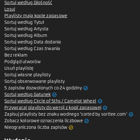
Sortuj według Głośność
Losuj
Playlisty mają kopie zapasowe
Sortuj według Tytuł
Sortuj według Artysta
Sortuj według Album
Sortuj według Data dodania
Sortuj według Czas trwania
Bez reklam
Podgląd utworów
Usuń playlistę
Sortuj własne playlisty
Sortuj obserwowane playlisty
verified
5 zapisów dozwolonych co 24 godziny
verified
Sortuj według Gatunek
verified
Sortuj według Circle of 5ths / Camelot Wheel
verified
Przywracaj playlisty do wersji z kopii zapasowej
verified
Zapisuj playlisty bez znaku wodnego 'sorted by sortlee.com'
verified
Zobacz kolorowe oznaczenia liczbowe
verified
Nieograniczona liczba zapisów