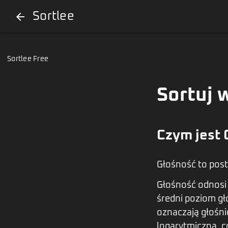
Sortlee
arrow_back
Sortlee Free
Sortuj 
Czym jest 
Głośność to post
Głośność odnosi 
średni poziom gł
oznaczają głośnie
logarytmiczna, c