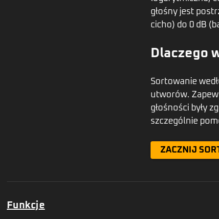
głośny jest post
cicho) do 0 dB (b
Dlaczego w
Sortowanie wedł
utworów. Zapewn
głośności były z
szczególnie pom
ZACZNIJ SOR
Funkcje