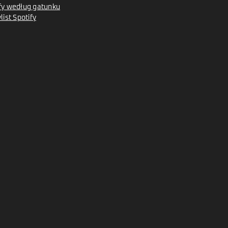
tify według gatunku
ist Spotify