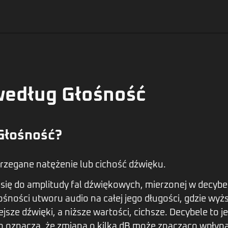
według Głośność
Głośność?
rzegane natężenie lub cichość dźwięku.
się do amplitudy fal dźwiękowych, mierzonej w decybel
ośności utworu audio na całej jego długości, gdzie wyż
jsze dźwięki, a niższe wartości, cichsze. Decybele to 
o oznacza, że zmiana o kilka dB może znacząco wpłynąć