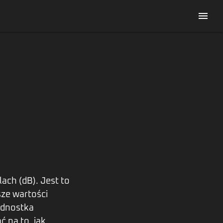
menu
ach (dB). Jest to
sze wartości
jednostka
 na to, jak