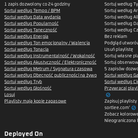
1 zapis dozwolony co 24 godziny
Sortuj według Ty
Sortuj według Tempo / BPM
Sortuj według Ar
Sortuj według Data wydania
Sortuj według A
Sortuj według Popularność
Sortuj według D
Sortuj według Taneczność
Sortuj według C
Sortuj według Energia
Bez reklam
Sortuj według Ton emocjonalny / Walencja
Podgląd utworó
Sortuj według Tonacja
Usuń playlistę
Sortuj według Instrumentalność / Wokalność
Sortuj własne pl
Sortuj według Akustyczność / Elektroniczność
Sortuj obserwow
Sortuj według Metrum / Sygnatura czasowa
5 zapisów dozwo
Sortuj według Obecność publiczności na żywo
Sortuj według G
Sortuj według Tryb
Sortuj według Ci
Sortuj według Głośność
Przywracaj playl
verified
Losuj
Playlisty mają kopie zapasowe
Zapisuj playlist
verified
sortlee.com'
Zobacz kolorowe
Nieograniczona 
Deployed On