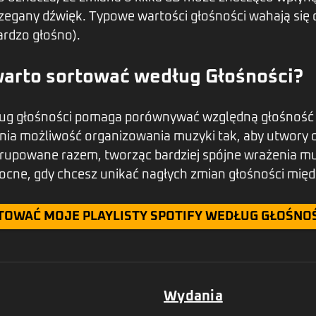
rzegany dźwięk. Typowe wartości głośności wahają się 
ardzo głośno).
arto sortować według Głośności?
ug głośności pomaga porównywać względną głośność
ia możliwość organizowania muzyki tak, aby utwory 
grupowane razem, tworząc bardziej spójne wrażenia mu
ocne, gdy chcesz unikać nagłych zmian głośności mię
TOWAĆ MOJE PLAYLISTY SPOTIFY WEDŁUG GŁOŚNO
Wydania