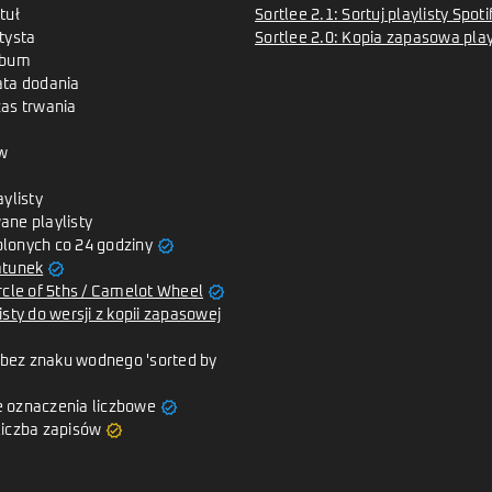
tuł
Sortlee 2.1: Sortuj playlisty Spo
tysta
Sortlee 2.0: Kopia zapasowa playl
lbum
ata dodania
zas trwania
w
aylisty
ane playlisty
verified
lonych co 24 godziny
verified
atunek
verified
rcle of 5ths / Camelot Wheel
isty do wersji z kopii zapasowej
y bez znaku wodnego 'sorted by
verified
 oznaczenia liczbowe
verified
liczba zapisów