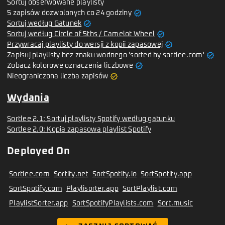
Sortuj obserwowane playlisty
verified
5 zapisów dozwolonych co 24 godziny
verified
Sortuj według Gatunek
verified
Sortuj według Circle of 5ths / Camelot Wheel
verified
Przywracaj playlisty do wersji z kopii zapasowej
verified
Zapisuj playlisty bez znaku wodnego 'sorted by sortlee.com'
verified
Zobacz kolorowe oznaczenia liczbowe
verified
Nieograniczona liczba zapisów
Wydania
Sortlee 2.1: Sortuj playlisty Spotify według gatunku
Sortlee 2.0: Kopia zapasowa playlist Spotify
Deployed On
Sortlee.com
Sortify.net
SortSpotify.io
SortSpotify.app
SortSpotify.com
Playlisorter.app
SortPlaylist.com
PlaylistSorter.app
SortSpotifyPlaylists.com
Sort.music