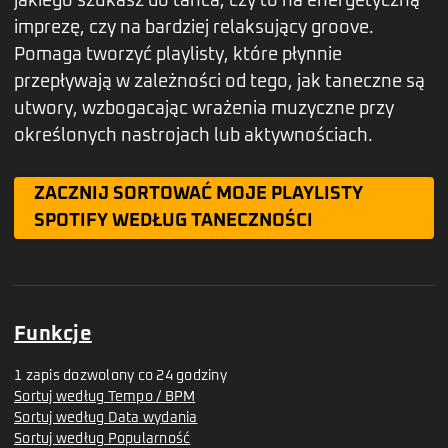
jakiego szukasz do tańca, czy to na energetyczną
imprezę, czy na bardziej relaksujący groove.
Pomaga tworzyć playlisty, które płynnie
przepływają w zależności od tego, jak taneczne są
utwory, wzbogacając wrażenia muzyczne przy
określonych nastrojach lub aktywnościach.
ZACZNIJ SORTOWAĆ MOJE PLAYLISTY
SPOTIFY WEDŁUG TANECZNOŚCI
Funkcje
1 zapis dozwolony co 24 godziny
Sortuj według Tempo / BPM
Sortuj według Data wydania
Sortuj według Popularność