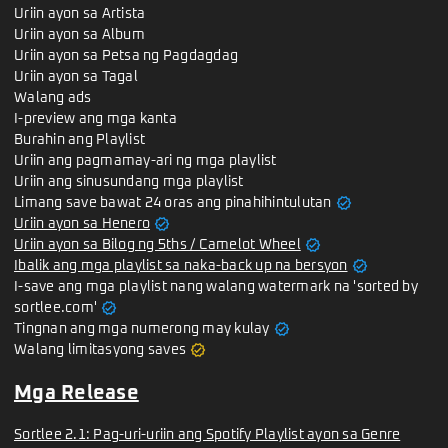
Uriin ayon sa Artista
Uriin ayon sa Album
Uriin ayon sa Petsa ng Pagdagdag
Uriin ayon sa Tagal
Walang ads
I-preview ang mga kanta
Burahin ang Playlist
Uriin ang pagmamay-ari ng mga playlist
Uriin ang sinusundang mga playlist
verified
Limang save bawat 24 oras ang pinahihintulutan
verified
Uriin ayon sa Henero
verified
Uriin ayon sa Bilog ng 5ths / Camelot Wheel
verified
Ibalik ang mga playlist sa naka-back up na bersyon
I-save ang mga playlist nang walang watermark na 'sorted by
verified
sortlee.com'
verified
Tingnan ang mga numerong may kulay
verified
Walang limitasyong saves
Mga Release
Sortlee 2.1: Pag-uri-uriin ang Spotify Playlist ayon sa Genre