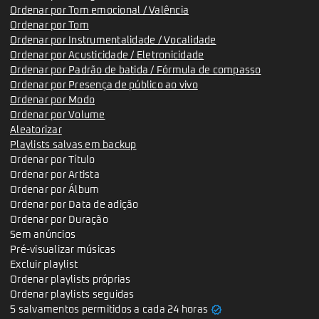
Ordenar por Tom emocional / Valência
Ordenar por Tom
Ordenar por Instrumentalidade / Vocalidade
Ordenar por Acusticidade / Eletronicidade
Ordenar por Padrão de batida / Fórmula de compasso
Ordenar por Presença de público ao vivo
Ordenar por Modo
Ordenar por Volume
Aleatorizar
Playlists salvas em backup
Ordenar por Título
Ordenar por Artista
Ordenar por Álbum
Ordenar por Data de adição
Ordenar por Duração
Sem anúncios
Pré-visualizar músicas
Excluir playlist
Ordenar playlists próprias
Ordenar playlists seguidas
verified
5 salvamentos permitidos a cada 24 horas