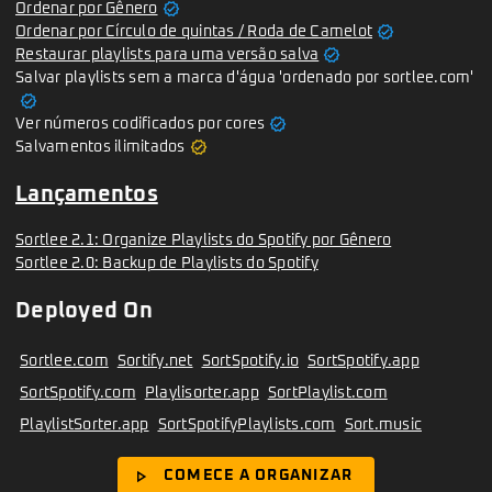
verified
Ordenar por Gênero
verified
Ordenar por Círculo de quintas / Roda de Camelot
verified
Restaurar playlists para uma versão salva
Salvar playlists sem a marca d'água 'ordenado por sortlee.com'
verified
verified
Ver números codificados por cores
verified
Salvamentos ilimitados
Lançamentos
Sortlee 2.1: Organize Playlists do Spotify por Gênero
Sortlee 2.0: Backup de Playlists do Spotify
Deployed On
Sortlee.com
Sortify.net
SortSpotify.io
SortSpotify.app
SortSpotify.com
Playlisorter.app
SortPlaylist.com
PlaylistSorter.app
SortSpotifyPlaylists.com
Sort.music
play_arrow
COMECE A ORGANIZAR