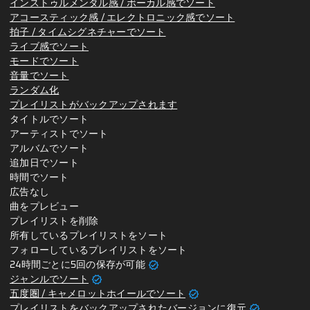
インストゥルメンタル感 / ボーカル感でソート
アコースティック感 / エレクトロニック感でソート
拍子 / タイムシグネチャーでソート
ライブ感でソート
モードでソート
音量でソート
ランダム化
プレイリストがバックアップされます
タイトルでソート
アーティストでソート
アルバムでソート
追加日でソート
時間でソート
広告なし
曲をプレビュー
プレイリストを削除
所有しているプレイリストをソート
フォローしているプレイリストをソート
verified
24時間ごとに5回の保存が可能
verified
ジャンルでソート
verified
五度圏 / キャメロットホイールでソート
verified
プレイリストをバックアップされたバージョンに復元