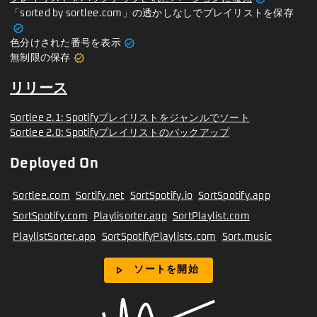
「sorted by sortlee.com」の透かしなしでプレイリストを保存
verified
verified
色分けされた番号を表示
verified
無制限の保存
リリース
Sortlee 2.1: Spotifyプレイリストをジャンルでソート
Sortlee 2.0: Spotifyプレイリストのバックアップ
Deployed On
Sortlee.com
Sortify.net
SortSpotify.io
SortSpotify.app
SortSpotify.com
Playlisorter.app
SortPlaylist.com
PlaylistSorter.app
SortSpotifyPlaylists.com
Sort.music
play_arrow
ソートを開始