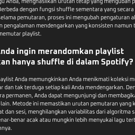
lagu Anda, menghasilkan urutan tetap yang mengubah 
. Berbeda dengan fungsi shuffle sementara yang secara
selama pemutaran, proses ini mengubah pengaturan akt
n pengalaman mendengarkan yang konsisten namun t
memutar playlist.
nda ingin merandomkan playlist
an hanya shuffle di dalam Spotify?
ylist Anda memungkinkan Anda menikmati koleksi m
ar dan tak terduga setiap kali Anda mendengarkan. 
ara permanen, Anda dapat mengunjungi dan membagik
 lain. Metode ini memastikan urutan pemutaran yang k
t dan sesi, menghilangkan variabilitas dari algoritma 
nar-benar acak atau mungkin lebih menyukai lagu ter
nnya.