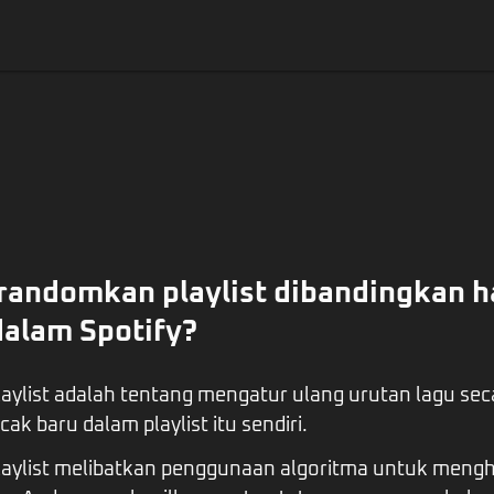
randomkan playlist dibandingkan 
 dalam Spotify?
ylist adalah tentang mengatur ulang urutan lagu se
ak baru dalam playlist itu sendiri.
ylist melibatkan penggunaan algoritma untuk mengh