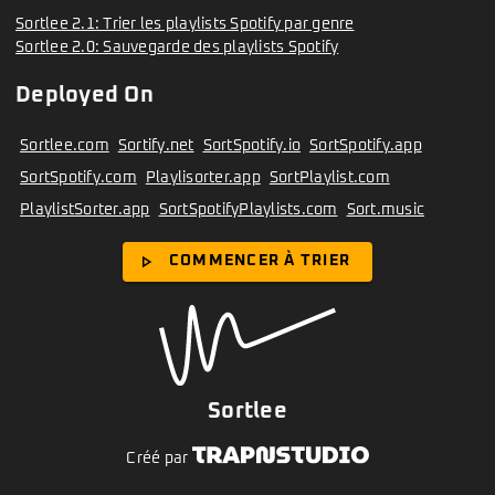
Sortlee 2.1: Trier les playlists Spotify par genre
Sortlee 2.0: Sauvegarde des playlists Spotify
Deployed On
Sortlee.com
Sortify.net
SortSpotify.io
SortSpotify.app
SortSpotify.com
Playlisorter.app
SortPlaylist.com
PlaylistSorter.app
SortSpotifyPlaylists.com
Sort.music
play_arrow
COMMENCER À TRIER
Sortlee
Créé par