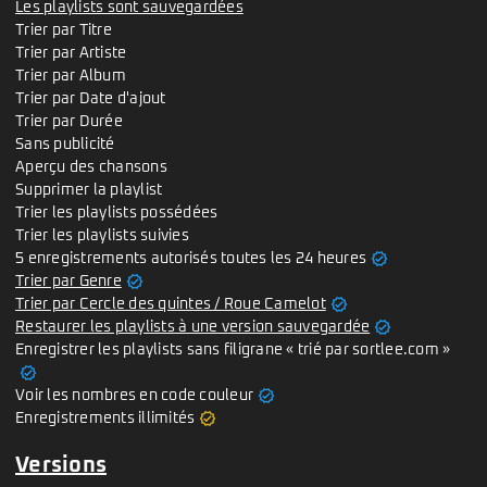
Les playlists sont sauvegardées
Trier par Titre
Trier par Artiste
Trier par Album
Trier par Date d'ajout
Trier par Durée
Sans publicité
Aperçu des chansons
Supprimer la playlist
Trier les playlists possédées
Trier les playlists suivies
verified
5 enregistrements autorisés toutes les 24 heures
verified
Trier par Genre
verified
Trier par Cercle des quintes / Roue Camelot
verified
Restaurer les playlists à une version sauvegardée
Enregistrer les playlists sans filigrane « trié par sortlee.com »
verified
verified
Voir les nombres en code couleur
verified
Enregistrements illimités
Versions